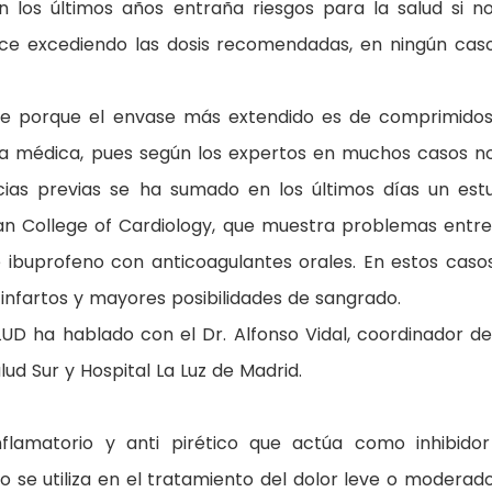
los últimos años entraña riesgos para la salud si n
ce excediendo las dosis recomendadas, en ningún cas
ene porque el envase más extendido es de comprimido
ta médica, pues según los expertos en muchos casos n
cias previas se ha sumado en los últimos días un estu
an College of Cardiology, que muestra problemas entre
buprofeno con anticoagulantes orales. En estos caso
 infartos y mayores posibilidades de sangrado.
UD ha hablado con el Dr. Alfonso Vidal, coordinador de
lud Sur y Hospital La Luz de Madrid.
nflamatorio y anti pirético que actúa como inhibido
to se utiliza en el tratamiento del dolor leve o moderad