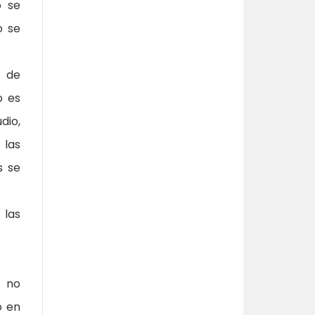
o se
o se
s de
o es
dio,
 las
s se
 las
r no
o en