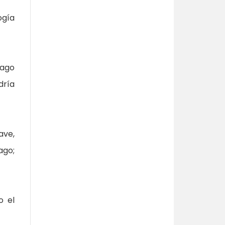
gía
mago
dría
ave,
ago;
o el