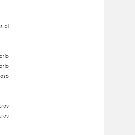
s al
arlo
arlo
caso
ros
tros