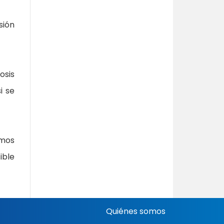
sión
osis
i se
smos
ible
Quiénes somos