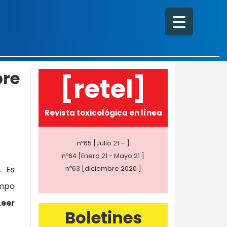
bre
[retel]
Revista toxicológica en línea
nº65 [Julio 21 – ]
nº64 [Enero 21 - Mayo 21 ]
. Es
nº63 [diciembre 2020 ]
empo
Leer
Boletines