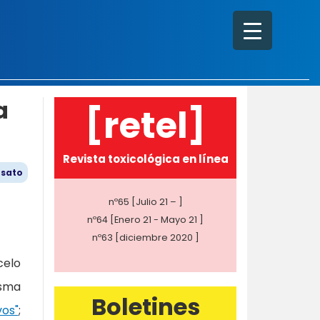
a
[retel]
Revista toxicológica en línea
osato
nº65 [Julio 21 – ]
nº64 [Enero 21 - Mayo 21 ]
nº63 [diciembre 2020 ]
celo
isma
Boletines
vos"
;