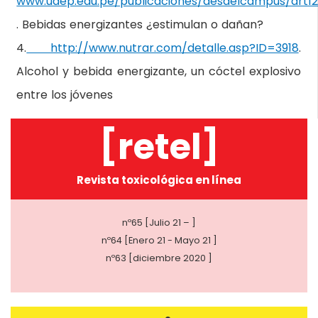
www.udep.edu.pe/publicaciones/desdelcampus/art12
. Bebidas energizantes ¿estimulan o dañan?
4.
http://www.nutrar.com/detalle.asp?ID=3918
.
Alcohol y bebida energizante, un cóctel explosivo
entre los jóvenes
[retel]
Revista toxicológica en línea
nº65 [Julio 21 – ]
nº64 [Enero 21 - Mayo 21 ]
nº63 [diciembre 2020 ]