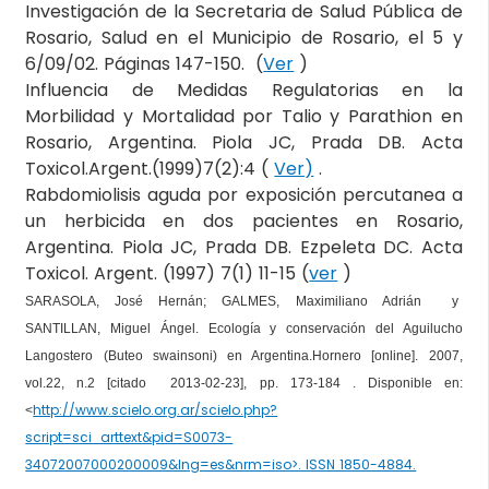
Investigación de la Secretaria de Salud Pública de
Rosario, Salud en el Municipio de Rosario, el 5 y
6/09/02. Páginas 147-150. (
Ver
)
Influencia de Medidas Regulatorias en la
Morbilidad y Mortalidad por Talio y Parathion en
Rosario, Argentina. Piola JC, Prada DB. Acta
Toxicol.Argent.(1999)7(2):4 (
Ver)
.
Rabdomiolisis aguda por exposición percutanea a
un herbicida en dos pacientes en Rosario,
Argentina. Piola JC, Prada DB. Ezpeleta DC. Acta
Toxicol. Argent. (1997) 7(1) 11-15 (
ver
)
SARASOLA, José Hernán; GALMES, Maximiliano Adrián y
SANTILLAN, Miguel Ángel. Ecología y conservación del Aguilucho
Langostero (Buteo swainsoni) en Argentina.
Hornero
[online]. 2007,
vol.22, n.2 [citado 2013-02-23], pp. 173-184 . Disponible en:
http://www.scielo.org.ar/scielo.php?
<
script=sci_arttext&pid=S0073-
34072007000200009&lng=es&nrm=iso>. ISSN 1850-4884.