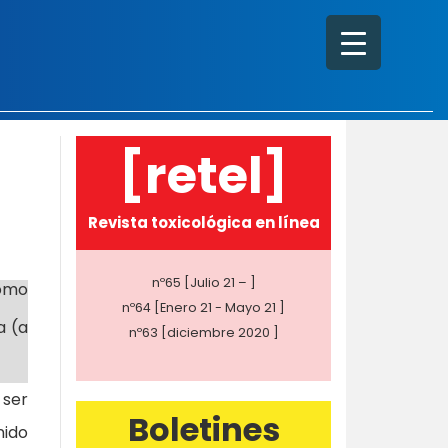
[retel]
Revista toxicológica en línea
nº65 [Julio 21 – ]
como
nº64 [Enero 21 - Mayo 21 ]
a (a
nº63 [diciembre 2020 ]
 ser
Boletines
nido