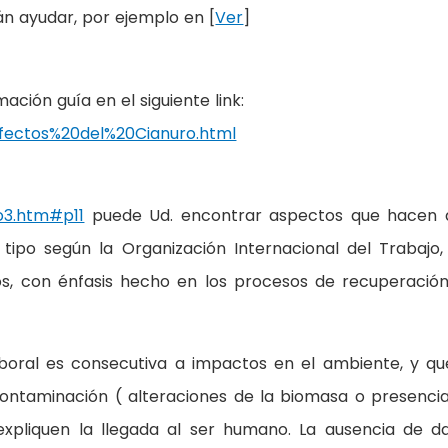
án ayudar, por ejemplo en [
Ver
]
ción guía en el siguiente link:
fectos%20del%20Cianuro.html
o3.htm#p11
puede Ud. encontrar aspectos que hacen 
 tipo según la Organización Internacional del Trabajo,
os, con énfasis hecho en los procesos de recuperació
boral es consecutiva a impactos en el ambiente, y qu
ontaminación ( alteraciones de la biomasa o presenci
 expliquen la llegada al ser humano. La ausencia de d