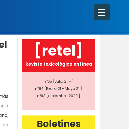
el
[retel]
Revista toxicológica en línea
nº65 [Julio 21 – ]
nº64 [Enero 21 - Mayo 21 ]
más
nº63 [diciembre 2020 ]
ncia
na,
Boletines
a de