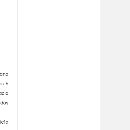
mana
as 5
acia
ndos
icía