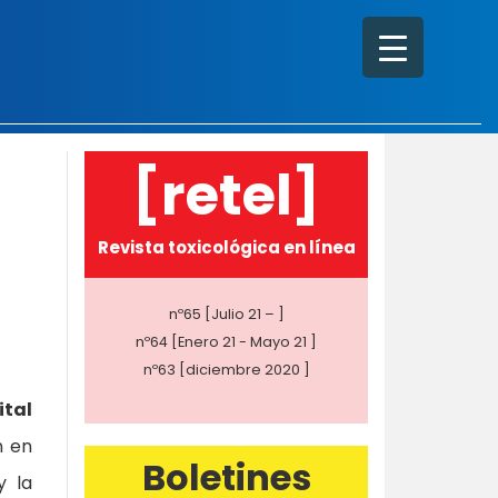
[retel]
Revista toxicológica en línea
nº65 [Julio 21 – ]
nº64 [Enero 21 - Mayo 21 ]
nº63 [diciembre 2020 ]
ital
n en
Boletines
y la