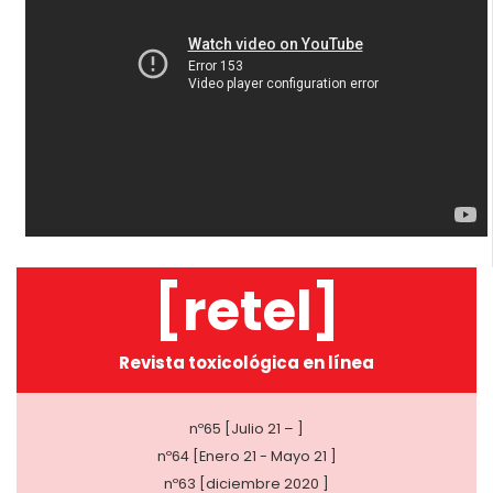
[retel]
Revista toxicológica en línea
nº65 [Julio 21 – ]
nº64 [Enero 21 - Mayo 21 ]
nº63 [diciembre 2020 ]