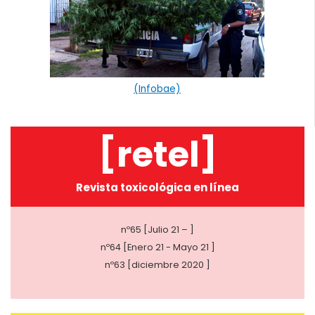
(Infobae)
[retel]
Revista toxicológica en línea
nº65 [Julio 21 – ]
nº64 [Enero 21 - Mayo 21 ]
nº63 [diciembre 2020 ]